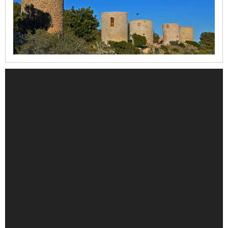
Santuario
de
la
Mare
de
Déu
dels
Àngels
Refugi
del
Moll
Casa
del
Cable
Iglesia
de