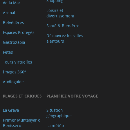
Shopping
de la Mar
Ayuntamiento
Loisirs et
Arenal
Oficina
divertissement
de
Belvédères
Santé & Bien-être
Turisme
Espaces Protégés
Découvrez les villes
Xàbia
alentours
GastroXàbia
Centre
Fêtes
Ca
Tours Virtuelles
Lambert
Capilla
Images 360º
de
Audioguide
Santa
Anna
PLAGES ET CRIQUES
PLANIFIEZ VOTRE VOYAGE
Riurau
La Grava
Situation
d
géographique
´Arnauda
Primer Muntanyar o
Benissero
La météo
(Tour