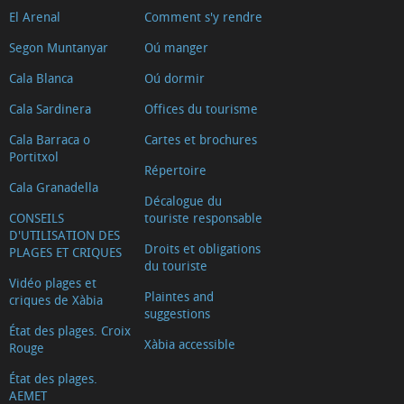
El Arenal
Comment s'y rendre
2025)
Riurau
Segon Muntanyar
Oú manger
d
Cala Blanca
Oú dormir
´Arnauda
Cala Sardinera
Offices du tourisme
(Tour
Cala Barraca o
Cartes et brochures
2018)
Portitxol
Casa
Répertoire
Cala Granadella
tradicional
Décalogue du
CONSEILS
touriste responsable
L'escaldà
D'UTILISATION DES
Casa
Droits et obligations
PLAGES ET CRIQUES
du touriste
tradicional
Vidéo plages et
Carrer
Plaintes and
criques de Xàbia
suggestions
Nou
État des plages. Croix
Xàbia accessible
Capilla
Rouge
del
État des plages.
AEMET
Convento