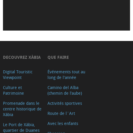
la
Mare
de
Déu
de
Loreto
Iglesia-
DECOUVREZ XÀBIA
QUE FAIRE
Fortaleza
Digital Touristic
Événements tout au
de
Viewpoint
long de l'année
San
Culture et
Camino del Alba
Bartolomé
Patrimoine
(chemin de l’aube)
(Tour
Promenade dans le
Activités sportives
2018)
centre historique de
Route de l´Art
Museu
Xàbia
Soler
Avec les enfants
Le Port de Xàbia,
quartier de Duanes
Blasco