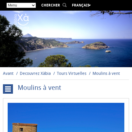
CHERCHER
FRANÇAIS
ESPAÑOL
VALENCIÀ
ENGLISH
DEUTSCH
РУССКИЙ
Avant
Decouvrez Xàbia
Tours Virtuelles
Moulins à vent
Moulins à vent
Cova
Tallada
Moulins
à
vent