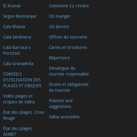
El Arenal
Comment s'y rendre
2025)
Riurau
Segon Muntanyar
Oú manger
d
Cala Blanca
Oú dormir
´Arnauda
Cala Sardinera
Offices du tourisme
(Tour
Cala Barraca o
Cartes et brochures
2018)
Portitxol
Casa
Répertoire
Cala Granadella
tradicional
Décalogue du
CONSEILS
touriste responsable
L'escaldà
D'UTILISATION DES
Casa
Droits et obligations
PLAGES ET CRIQUES
du touriste
tradicional
Vidéo plages et
Carrer
Plaintes and
criques de Xàbia
suggestions
Nou
État des plages. Croix
Xàbia accessible
Capilla
Rouge
del
État des plages.
AEMET
Convento