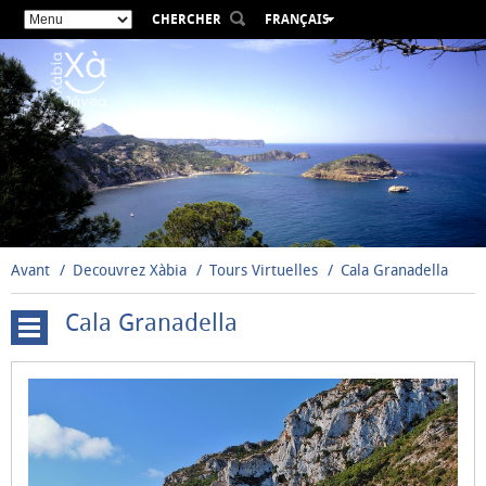
CHERCHER
FRANÇAIS
ESPAÑOL
VALENCIÀ
ENGLISH
DEUTSCH
РУССКИЙ
Avant
Decouvrez Xàbia
Tours Virtuelles
Cala Granadella
Cala Granadella
Cova
Tallada
Moulins
à
vent