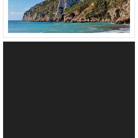
Santuario
de
la
Mare
de
Déu
dels
Àngels
Refugi
del
Moll
Casa
del
Cable
Iglesia
de