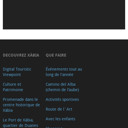
la
Mare
de
Déu
de
Loreto
Iglesia-
DECOUVREZ XÀBIA
QUE FAIRE
Fortaleza
Digital Touristic
Événements tout au
de
Viewpoint
long de l'année
San
Culture et
Camino del Alba
Bartolomé
Patrimoine
(chemin de l’aube)
(Tour
Promenade dans le
Activités sportives
2018)
centre historique de
Route de l´Art
Museu
Xàbia
Soler
Avec les enfants
Le Port de Xàbia,
quartier de Duanes
Blasco