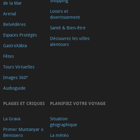
Shopping
de la Mar
Ayuntamiento
Loisirs et
Arenal
Oficina
divertissement
de
Belvédères
Santé & Bien-être
Turisme
Espaces Protégés
Découvrez les villes
Xàbia
alentours
GastroXàbia
Centre
Fêtes
Ca
Tours Virtuelles
Lambert
Capilla
Images 360º
de
Audioguide
Santa
Anna
PLAGES ET CRIQUES
PLANIFIEZ VOTRE VOYAGE
Riurau
La Grava
Situation
d
géographique
´Arnauda
Primer Muntanyar o
Benissero
La météo
(Tour