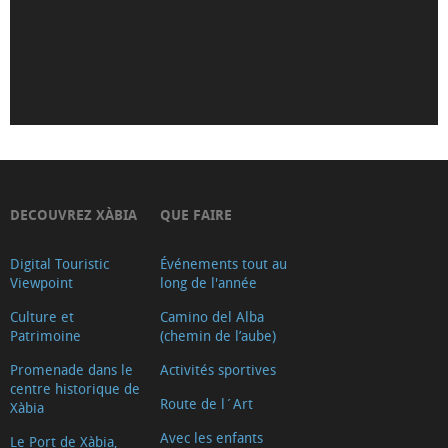
de
la
Mare
de
Déu
de
Loreto
Iglesia-
DECOUVREZ XÀBIA
QUE FAIRE
Fortaleza
Digital Touristic
Événements tout au
de
Viewpoint
long de l'année
San
Culture et
Camino del Alba
Bartolomé
Patrimoine
(chemin de l’aube)
(Tour
Promenade dans le
Activités sportives
2018)
centre historique de
Route de l´Art
Museu
Xàbia
Soler
Avec les enfants
Le Port de Xàbia,