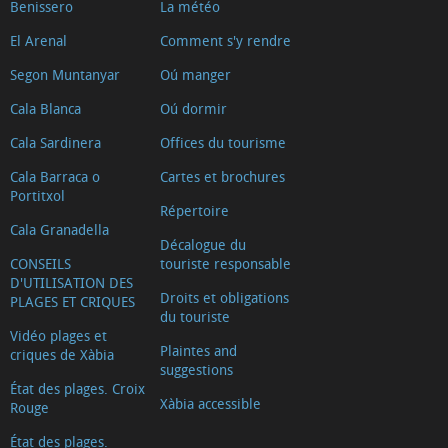
Benissero
La météo
(Tour
El Arenal
Comment s'y rendre
2025)
Riurau
Segon Muntanyar
Oú manger
d
Cala Blanca
Oú dormir
´Arnauda
Cala Sardinera
Offices du tourisme
(Tour
Cala Barraca o
Cartes et brochures
2018)
Portitxol
Casa
Répertoire
Cala Granadella
tradicional
Décalogue du
CONSEILS
touriste responsable
L'escaldà
D'UTILISATION DES
Casa
Droits et obligations
PLAGES ET CRIQUES
du touriste
tradicional
Vidéo plages et
Carrer
Plaintes and
criques de Xàbia
suggestions
Nou
État des plages. Croix
Xàbia accessible
Capilla
Rouge
del
État des plages.