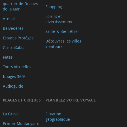
quartier de Duanes
Blasco
Shopping
de la Mar
Ayuntamiento
Loisirs et
Arenal
Oficina
divertissement
de
Belvédères
Santé & Bien-être
Turisme
Espaces Protégés
Découvrez les villes
Xàbia
alentours
GastroXàbia
Centre
Fêtes
Ca
Tours Virtuelles
Lambert
Capilla
Images 360º
de
Audioguide
Santa
Anna
PLAGES ET CRIQUES
PLANIFIEZ VOTRE VOYAGE
Riurau
La Grava
Situation
d
géographique
´Arnauda
Primer Muntanyar o