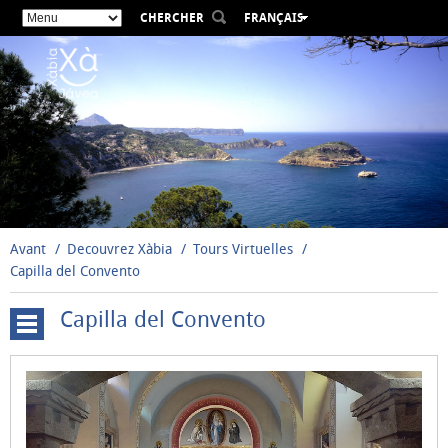
CHERCHER
FRANÇAIS
ESPAÑOL
VALENCIÀ
ENGLISH
DEUTSCH
РУССКИЙ
Avant
Decouvrez Xàbia
Tours Virtuelles
Capilla del Convento
Capilla del Convento
Cova
Tallada
Moulins
à