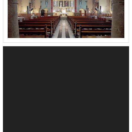
vent
Santuario
de
la
Mare
de
Déu
dels
Àngels
Refugi
del
Moll
Casa
del
Cable
Iglesia